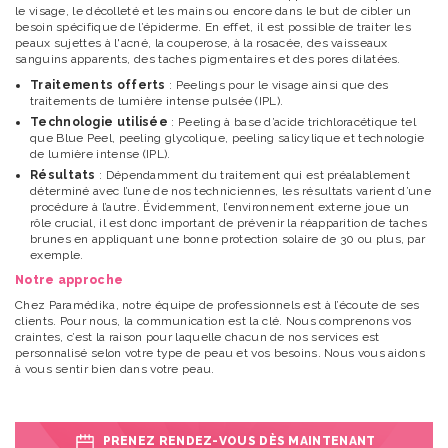
le visage, le décolleté et les mains ou encore dans le but de cibler un
besoin spécifique de l’épiderme. En effet, il est possible de traiter les
peaux sujettes à l'acné, la couperose, à la rosacée, des vaisseaux
sanguins apparents, des taches pigmentaires et des pores dilatées.
Traitements offerts
: Peelings pour le visage ainsi que des
traitements de lumière intense pulsée (IPL).
Technologie utilisée
: Peeling à base d’acide trichloracétique tel
que Blue Peel, peeling glycolique, peeling salicylique et technologie
de lumière intense (IPL).
Résultats
: Dépendamment du traitement qui est préalablement
déterminé avec l’une de nos techniciennes, les résultats varient d’une
procédure à l’autre. Évidemment, l’environnement externe joue un
rôle crucial, il est donc important de prévenir la réapparition de taches
brunes en appliquant une bonne protection solaire de 30 ou plus, par
exemple.
Notre approche
Chez Paramédika, notre équipe de professionnels est à l’écoute de ses
clients. Pour nous, la communication est la clé. Nous comprenons vos
craintes, c’est la raison pour laquelle chacun de nos services est
personnalisé selon votre type de peau et vos besoins. Nous vous aidons
à vous sentir bien dans votre peau.
PRENEZ RENDEZ-VOUS DÈS MAINTENANT